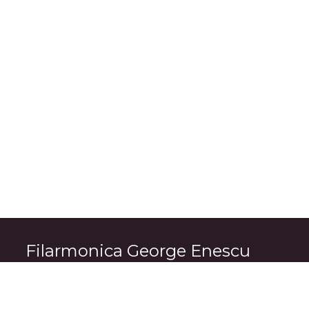
Filarmonica George Enescu
București
Str. Benjamin Franklin, nr. 1 - 3
sector 1