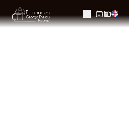
Politica de
confidențialitate
Prin acceptarea prezentei politici de
confidențialitate, vă exprimați consimțământul
cu privire la prelucrarea datelor dvs. cu
caracter personal potrivit scopurilor și în
condițiile menționate în acest document.
Prezenta politică de confidențialitate se aplică